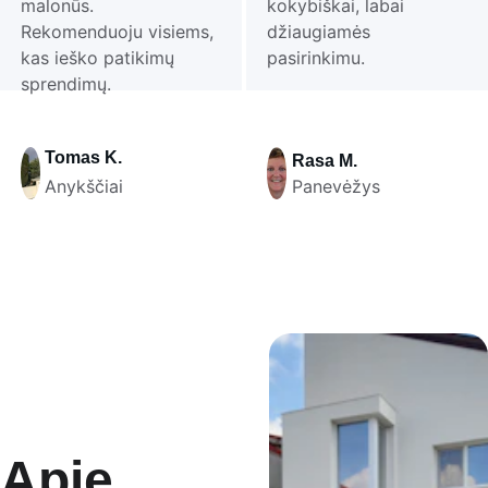
malonūs. 
kokybiškai, labai 
Rekomenduoju visiems, 
džiaugiamės 
kas ieško patikimų 
pasirinkimu.
sprendimų.
Tomas K.
Rasa M.
Anykščiai
Panevėžys
Apie 