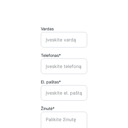
atsakysime
Vardas
Telefonas*
El. paštas*
Žinutė*