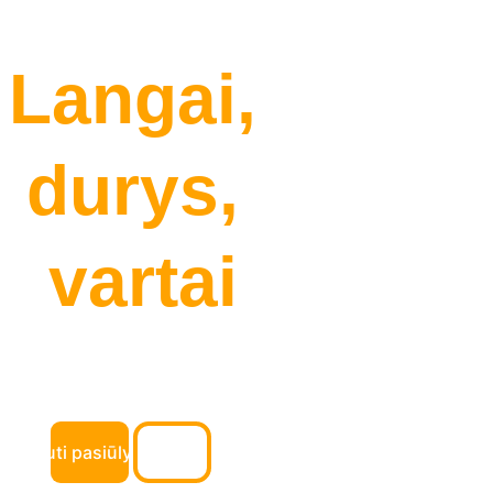
Langai, 
durys, 
vartai
Patikimi sprendimai 
nuo konsultacijos iki 
montavimo
Gauti pasiūlymą
Susisiekti