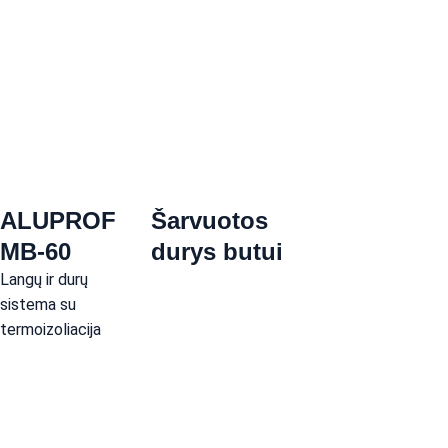
ALUPROF 
Šarvuotos 
MB-60
durys butui
Langų ir durų 
sistema su 
termoizoliacija
Susisiekite