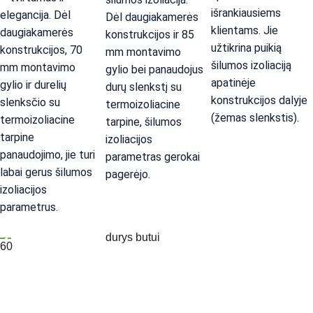
išrankiausiems 
elegancija. Dėl 
Dėl daugiakamerės 
klientams. Jie 
daugiakamerės 
konstrukcijos ir 85 
užtikrina puikią 
konstrukcijos, 70 
mm montavimo 
šilumos izoliaciją 
mm montavimo 
gylio bei panaudojus 
apatinėje 
gylio ir durelių 
durų slenkstį su 
konstrukcijos dalyje 
slenksčio su 
termoizoliacine 
(žemas slenkstis).
termoizoliacine 
tarpine, šilumos 
tarpine 
izoliacijos 
panaudojimo, jie turi 
parametras gerokai 
labai gerus šilumos 
pagerėjo.
izoliacijos 
parametrus.