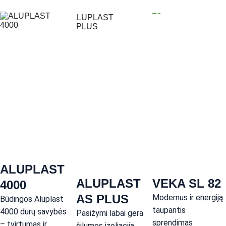
ALUPLAST 
ALUPLAST 
VEKA SL 82
4000
AS PLUS
Modernus ir energiją 
Būdingos Aluplast 
taupantis 
4000 durų savybės 
Pasižymi labai gera 
sprendimas 
– tvirtumas ir 
šilumos izoliacija. 