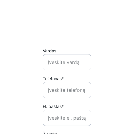
Palikite žinutę, 
mes greitai 
atsakysime
Vardas
Telefonas*
El. paštas*