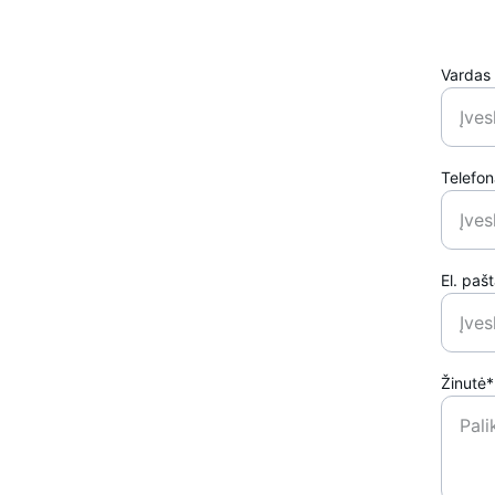
Vardas
Telefo
El. paš
Žinutė*