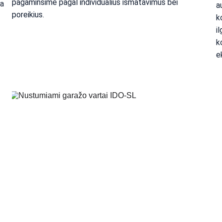
pagaminsime pagal individualius išmatavimus bei 
a 
a
poreikius.
k
i
k
e