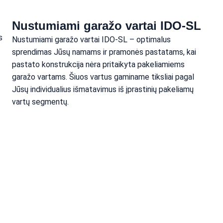
Nustumiami garažo vartai IDO-SL
s 
Nustumiami garažo vartai IDO-SL – optimalus 
sprendimas Jūsų namams ir pramonės pastatams, kai 
pastato konstrukcija nėra pritaikyta pakeliamiems 
garažo vartams. Šiuos vartus gaminame tiksliai pagal 
Jūsų individualius išmatavimus iš įprastinių pakeliamų 
vartų segmentų.
Susisiekite
Palikite žinutę, mes greitai atsakysime