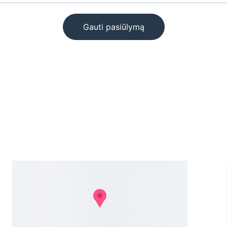
Gauti pasiūlymą
Kontaktai
Marijonų g. 31, Panevėžys
info@gedvila.lt
+37061494126
+37068604684