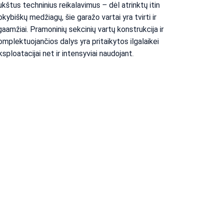
ukštus techninius reikalavimus – dėl atrinktų itin 
okybiškų medžiagų, šie garažo vartai yra tvirti ir 
lgaamžiai. Pramoninių sekcinių vartų konstrukcija ir 
omplektuojančios dalys yra pritaikytos ilgalaikei 
ksploatacijai net ir intensyviai naudojant.