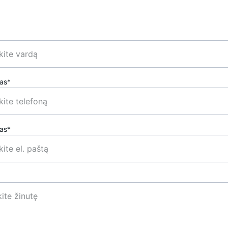
nas*
tas*