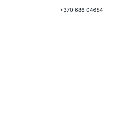
+370 686 04684
is
, patogų naudojimą ir 
ieniams poreikiams.