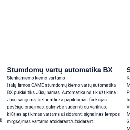
Stumdomų vartų automatika BX
Slenkamiems kiemo vartams
K
Italų firmos CAME stumdomų kiemo vartų automatika 
M
BX puikiai tiks Jūsų namas. Automatika ne tik užtikrina 
P
Jūsų saugumą, bet ir atlieka papildomas funkcijas: 
I
pesčiųjų praėjimas, galimybė suderinti du variklius, 
V
kliūties aptikimas vartams užsidarant; signalinės lempos 
M
š 
mirgsėjimas vartams atsidarant/užsidarant.
G
M