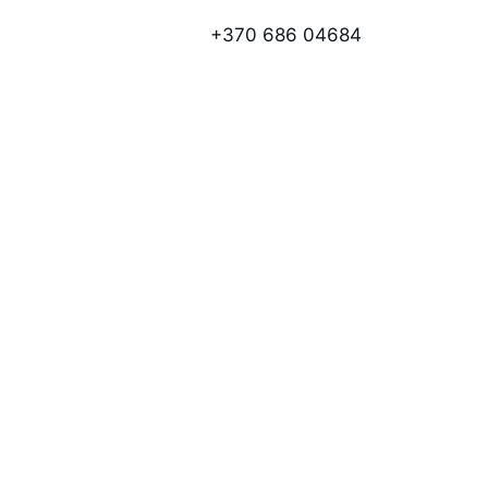
+370 686 04684
kruojis
 valdymą kiekvieną dieną. 
iams objektams.