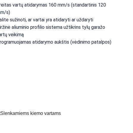
reitas vartų atidarymas 160 mm/s (standartinis 120 
m/s)
alite sužinoti, ar vartai yra atidaryti ar uždaryti
iržinė aliuminio profilio sistema užtikrins tylų garažo 
artų veikimą
rogramuojamas atidarymo aukštis (vėdinimo patalpos)