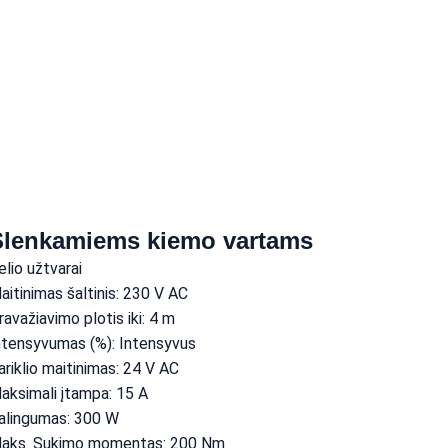
Slenkamiems kiemo vartams
elio užtvarai
aitinimas šaltinis: 230 V AC
ravažiavimo plotis iki: 4 m
ntensyvumas (%): Intensyvus
ariklio maitinimas: 24 V AC
aksimali įtampa: 15 A
alingumas: 300 W
aks. Sukimo momentas: 200 Nm