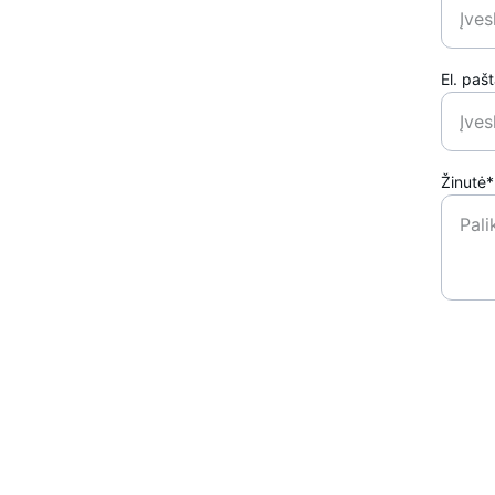
El. paš
Žinutė*