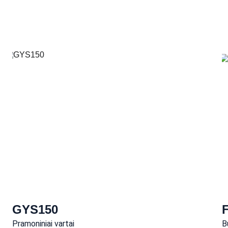
GYS150
Pramoniniai vartai
B