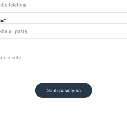
tas*
Gauti pasiūlymą
Kontaktai