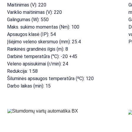
Maitinimas (V): 220
G
Variklio maitinimas (V): 220
m
Galingumas (W): 550
G
Maks. sukimo momentas (Nm): 100
D
Apsaugos klasė (IP): 54
v
Įšėjimo veleno skersmuo (mm): 25.4
P
Rankinės grandinės ilgis (m): 8
Darbinė temperatūra (°C): -20 +45
Veleno apsisukimai (r/min): 24
Redukcija: 1:58
Šiluminės apsaugos temperatūra (ºC): 120
Darbo laikas (min): 15